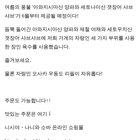
여름의 풍물 '아와지시마산 양파와 세토나이산 갯장어 샤브
샤브'가 6월부터 제공될 예정이다!
듬뿍 들어간 아와지시마산 양파와 제철 야채와 세토우치산
갯장어 샤브샤브에 저희 가게의 자랑인 세 가지 부위를 사용
한 장인 육수를 사용했습니다.
즐겨보세요.
물론 자랑인 오사카 우동도 리필이 자유롭다!
주문도 가능합니다↑↑
맛있는 주문은 여기 ⇩
니시야・나니와 소바 온라인 쇼핑몰