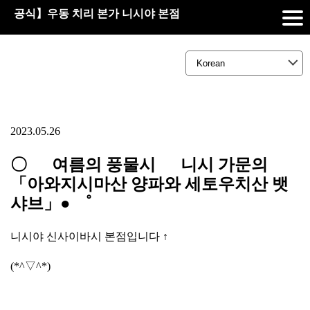
공식】우동 치리 본가 니시야 본점
2023.05.26
〇 여름의 풍물시 니시 가문의
「아와지시마산 양파와 세토우치산 뱃
샤브」● ゜
니시야 신사이바시 본점입니다 ↑
(*^▽^*)