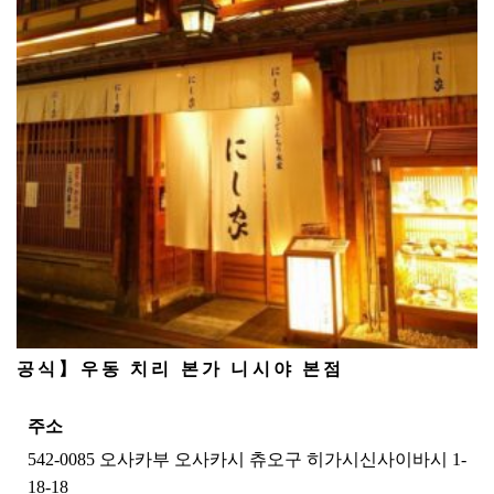
공식】우동 치리 본가 니시야 본점
주소
542-0085 오사카부 오사카시 츄오구 히가시신사이바시 1-
18-18