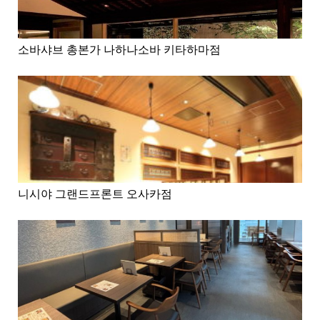
소바샤브 총본가 나하나소바 키타하마점
니시야 그랜드프론트 오사카점