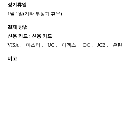
정기휴일
1월 1일(기타 부정기 휴무)
결제 방법
신용 카드 ; 신용 카드
VISA
마스터
UC
아멕스
DC
JCB
은련
비고