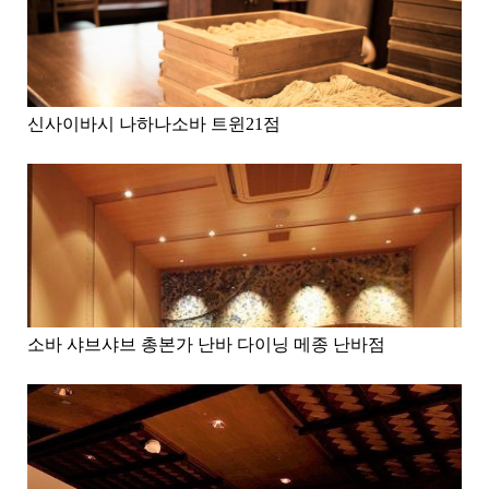
신사이바시 나하나소바 트윈21점
소바 샤브샤브 총본가 난바 다이닝 메종 난바점