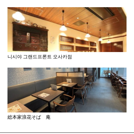
니시야 그랜드프론트 오사카점
総本家浪花そば 庵