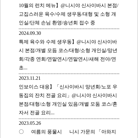
10월의 런치 메뉴】@니시야 신사이바시 본점/
고집스러운 육수/수제 생우동/대형 및 소형 개
인실/단체 손님 환영/송년회 접수 중
2024.09.30
특제 육수와 수제 생우동】@니시야 신사이바
시 본점/개별 모듬 코스/대형/소형 개인실/망년
회/각종 연회/연말연시/연말연시/새해 전야/연
초...
2023.11.21
인보이스 대응】「신사이바시 망년회/노포 우
동집의 잔치 전골 요리」@니시야 신사이바시
본점/대형/소형 개인실 있음/개별 모둠 코스/혼
자서 전골 요리...
2023.05.26
〇 여름의 풍물시 니시 가문의 「아와지