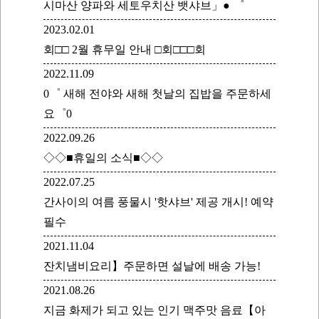
시마산 양파와 세토우치산 뱃샤브」● ゜
2023.02.01
회□□ 2월 휴무일 안내 □회□□□회
2022.11.09
0゜ 새해 전야와 새해 첫날의 집밥을 주문하세
요゜0
2022.09.26
◇◇■휴일의 소식■◇◇
2022.07.25
간사이의 여름 풍물시 '핫샤브' 제공 개시! 예약
필수
2021.11.04
잔치냄비요리】주문하면 설날에 배송 가능!
2021.08.26
지금 화제가 되고 있는 인기 맥주맛 음료【아