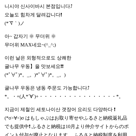
니시야 신사이바시 본점입니다⤴️
오늘도 힘차게 달려갑니다❗️
(*´∇｀)ノ
아~ 갑자기 🌞 무더위 🌞
무더위 MAX네요~(^_^;)
이런 날은 외형적으로도 상쾌한
귤나무 우동】을 맛보세요❗️❗️
(*ﾟ∀ﾟ)*。_。)*ﾟ∀ﾟ)*。_。)
귤나무 우동은 냉동 주문도 가능합니다⤴️
*。・+(人*´∀`)+・・・・・・・・・・・・・・・・*。
지금이 제철인 세토나이산 갯장어 요리도 다양하다 ❗️
(*σ>∀<)σ はもしゃぶはお取り寄せやふるさと納税返礼品
でも提供中❗️ ふるさと納税は10月より仲介サイトからのポ
イント付与が廃止となります。 ふるさと納税制度を利用