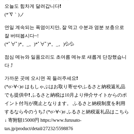
오늘도 힘차게 달려갑니다❗️
(*´∇｀)ノ
연일 계속되는 폭염이지만, 잘 먹고 수분과 염분 보충으로
잘 버텨봅시다~!
(*ﾟ∀ﾟ)*。_。)*ﾟ∀ﾟ)*。_。)💦💦
점심 메뉴와 일품요리도 초여름 메뉴로 새롭게 단장했습니
다 ⤴️
가까운 곳에 오시면 꼭 들러주세요❗️
(*σ>∀<)σ はもしゃぶはお取り寄せやふるさと納税返礼品
でも提供中❗️ ふるさと納税は10月より仲介サイトからのポ
イント付与が廃止となります。 ふるさと納税制度を利用
するなら今のうち⤴️ (*σ>∀<)σ ふるさと納税返礼品はこちら
↓ 寄附額15000円
https://www.furusato-
tax.jp/product/detail/27232/5598876