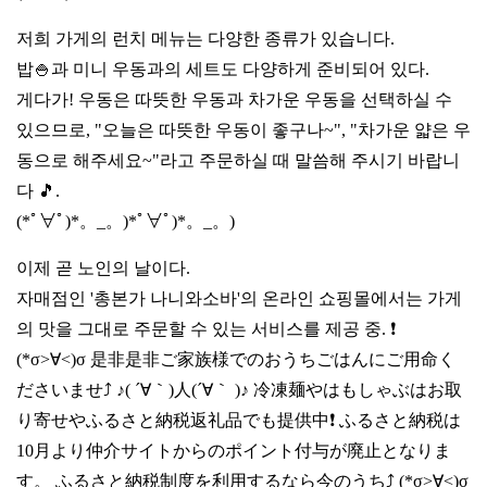
저희 가게의 런치 메뉴는 다양한 종류가 있습니다.
밥🍚과 미니 우동과의 세트도 다양하게 준비되어 있다.
게다가! 우동은 따뜻한 우동과 차가운 우동을 선택하실 수
있으므로, "오늘은 따뜻한 우동이 좋구나~", "차가운 얇은 우
동으로 해주세요~"라고 주문하실 때 말씀해 주시기 바랍니
다 🎵.
(*ﾟ∀ﾟ)*。_。)*ﾟ∀ﾟ)*。_。)
이제 곧 노인의 날이다.
자매점인 '총본가 나니와소바'의 온라인 쇼핑몰에서는 가게
의 맛을 그대로 주문할 수 있는 서비스를 제공 중. ❗️
(*σ>∀<)σ 是非是非ご家族様でのおうちごはんにご用命く
ださいませ⤴️ ♪( ´∀｀)人(´∀｀ )♪ 冷凍麺やはもしゃぶはお取
り寄せやふるさと納税返礼品でも提供中❗️ ふるさと納税は
10月より仲介サイトからのポイント付与が廃止となりま
す。 ふるさと納税制度を利用するなら今のうち⤴️ (*σ>∀<)σ