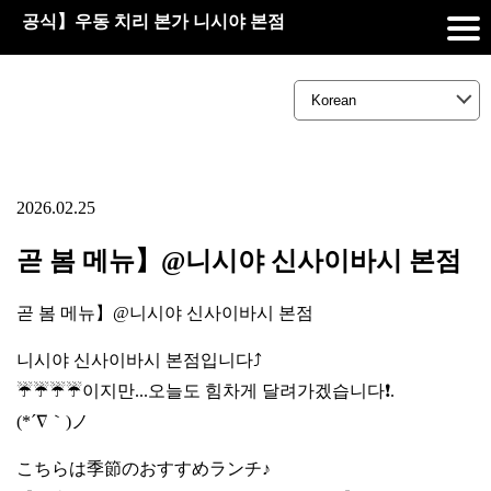
공식】우동 치리 본가 니시야 본점
2026.02.25
곧 봄 메뉴】@니시야 신사이바시 본점
곧 봄 메뉴】@니시야 신사이바시 본점
니시야 신사이바시 본점입니다⤴️
☔☔☔☔이지만...오늘도 힘차게 달려가겠습니다❗.
(*´∇｀)ノ
こちらは季節のおすすめランチ♪