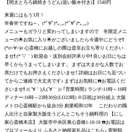
【明太とろろ鍋焼きうどん(追い飯🍚付き)】1540円
来週にはもう3月！
🌸春🌸ですね～。(*ﾟ∀ﾟ)*｡_｡)*ﾟ∀ﾟ)*｡_｡)
メニューもガラリと変わってしまいますので 冬限定メニ
ューの🌟お気に入り🌟がございましたら今週中にどうぞ❗
(*σ>∀<)σ 心斎橋にお越しの際は是非お立ち寄りください
ませ❗ (*´▽｀) 歓迎会・送別会好評承り中❗ 良いお日にちは
早くからうまってしまいます。 まずは大まかな人数でお
席だけでもお押さえくださいませ⤴️ 詳細はお日にち近づい
てからご連絡で大丈夫です♪ まずはお気軽に☎️お電話くだ
さいませ❗ ♪( ´∀｀)人(´∀｀ )♪ ｢営業時間｣ ランチ:11時～16時
ディナー:16時～22時30分(LO22時) ※日祝は30分繰上 大阪
メトロ心斎橋駅から徒歩3分 創業昭和32年 こだわりの職
人出汁と自家製大阪生うどんとごちそう鍋料理の 【にし
家心斎橋本店】 大阪市中央区東心斎橋1-18-18 ☎️お電話は
プロフィールより ふるさと納税返礼品はこちら↓ 寄附額