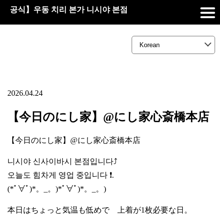
공식】우동 치리 본가 니시야 본점
2026.04.24
【今日のにし家】@にし家心斎橋本店
【今日のにし家】@にし家心斎橋本店
니시야 신사이바시 본점입니다⤴️
오늘도 힘차게 영업 중입니다 ❗.
(*ﾟ∀ﾟ)*。_。)*ﾟ∀ﾟ)*。_。)
本日はちょっと気温も低めで 上着が1枚必要な日。