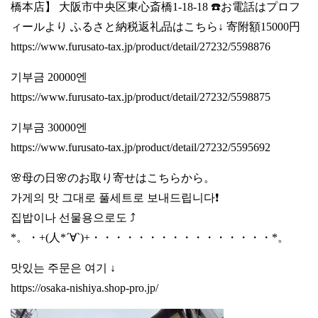
橋本店】 大阪市中央区東心斎橋1-18-18 ☎️お電話はプロフ
ィールより ふるさと納税返礼品はこちら↓ 寄附額15000円
https://www.furusato-tax.jp/product/detail/27232/5598876
기부금 20000엔
https://www.furusato-tax.jp/product/detail/27232/5598875
기부금 30000엔
https://www.furusato-tax.jp/product/detail/27232/5595692
🌸母の日🌸のお取り寄せはこちらから。
가게의 맛 그대로 풀세트로 보내드립니다❗️
집밥이나 선물용으로도 ⤴️
*。・+(人*´∀`)+・・・・・・・・・・・・・・・・*。
맛있는 주문은 여기 ↓
https://osaka-nishiya.shop-pro.jp/