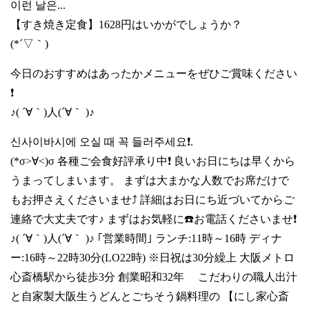
이런 날은...
【すき焼き定食】1628円はいかがでしょうか？
(*´▽｀)
今日のおすすめはあったかメニューをぜひご賞味ください
❗
♪( ´∀｀)人(´∀｀ )♪
신사이바시에 오실 때 꼭 들러주세요❗.
(*σ>∀<)σ 各種ご会食好評承り中❗ 良いお日にちは早くから
うまってしまいます。 まずは大まかな人数でお席だけで
もお押さえくださいませ⤴️ 詳細はお日にち近づいてからご
連絡で大丈夫です♪ まずはお気軽に☎️お電話くださいませ❗
♪( ´∀｀)人(´∀｀ )♪ ｢営業時間｣ ランチ:11時～16時 ディナ
ー:16時～22時30分(LO22時) ※日祝は30分繰上 大阪メトロ
心斎橋駅から徒歩3分 創業昭和32年 こだわりの職人出汁
と自家製大阪生うどんとごちそう鍋料理の 【にし家心斎