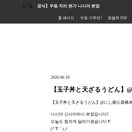
공식】우동 치리 본가 니시야 본점
홈 페이지
우동 가루란?
팜플렛 PDF
2026.06.10
【玉子丼と天ざるうどん】
【玉子丼と天ざるうどん】@にし家心斎橋
니시야 신사이바시 본점입니다⤴️
오늘도 힘차게 달려가겠습니다 ❗!
(*´∇｀)ノ