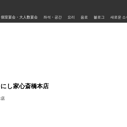
個室宴会・大人数宴会
좌석・공간
요리
음료
블로그
새로운 소
@にし家心斎橋本店
本店