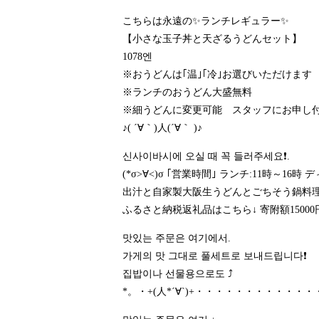
こちらは永遠の✨ランチレギュラー✨
【小さな玉子丼と天ざるうどんセット】
1078엔
※おうどんは｢温｣｢冷｣お選びいただけます
※ランチのおうどん大盛無料
※細うどんに変更可能 スタッフにお申し
♪( ´∀｀)人(´∀｀ )♪
신사이바시에 오실 때 꼭 들러주세요❗.
(*σ>∀<)σ ｢営業時間｣ ランチ:11時～1
出汁と自家製大阪生うどんとごちそう鍋料理の
ふるさと納税返礼品はこちら↓ 寄附額15000
맛있는 주문은 여기에서.
가게의 맛 그대로 풀세트로 보내드립니다❗️
집밥이나 선물용으로도 ⤴️
*。・+(人*´∀`)+・・・・・・・・・・・