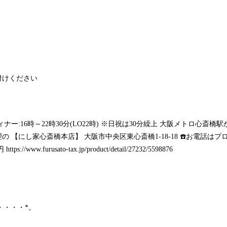
付けください
6時 ディナー:16時～22時30分(LO22時) ※日祝は30分繰上 大阪メトロ
 【にし家心斎橋本店】 大阪市中央区東心斎橋1-18-18 ☎️お電話は
円
https://www.furusato-tax.jp/product/detail/27232/5598876
・・・・・*。