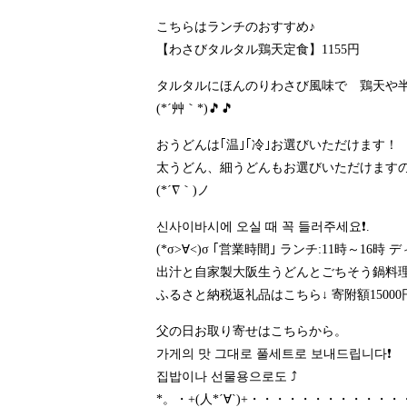
こちらはランチのおすすめ♪
【わさびタルタル鶏天定食】1155円
タルタルにほんのりわさび風味で 鶏天や半熟
(*´艸｀*)🎵🎵
おうどんは｢温｣｢冷｣お選びいただけます！
太うどん、細うどんもお選びいただけますので
(*´∇｀)ノ
신사이바시에 오실 때 꼭 들러주세요❗.
(*σ>∀<)σ ｢営業時間｣ ランチ:11時～1
出汁と自家製大阪生うどんとごちそう鍋料理の
ふるさと納税返礼品はこちら↓ 寄附額15000
父の日お取り寄せはこちらから。
가게의 맛 그대로 풀세트로 보내드립니다❗️
집밥이나 선물용으로도 ⤴️
*。・+(人*´∀`)+・・・・・・・・・・・