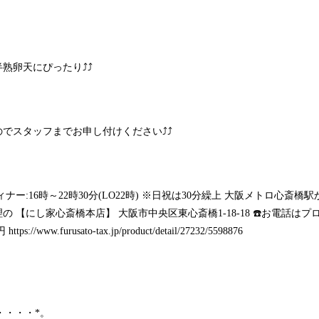
卵天にぴったり⤴️⤴️
スタッフまでお申し付けください⤴️⤴️
6時 ディナー:16時～22時30分(LO22時) ※日祝は30分繰上 大阪メトロ
 【にし家心斎橋本店】 大阪市中央区東心斎橋1-18-18 ☎️お電話は
円
https://www.furusato-tax.jp/product/detail/27232/5598876
・・・・・*。