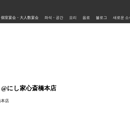
個室宴会・大人数宴会
좌석・공간
요리
음료
블로그
새로운 소
】@にし家心斎橋本店
橋本店