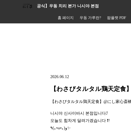
공식】우동 치리 본가 니시야 본점
홈 페이지
우동 가루란?
팜플렛 PDF
2026.06.12
【わさびタルタル鶏天定食
【わさびタルタル鶏天定食】@にし家心斎
니시야 신사이바시 본점입니다⤴️
오늘도 힘차게 달려가겠습니다 ❗!
٩(｡•ω•｡)و✨