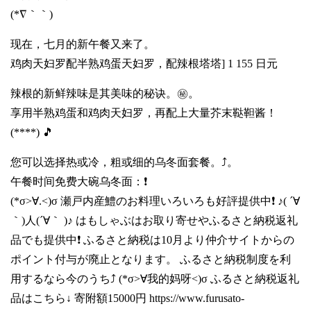
(*∇｀｀)
现在，七月的新午餐又来了。
鸡肉天妇罗配半熟鸡蛋天妇罗，配辣根塔塔] 1 155 日元
辣根的新鲜辣味是其美味的秘诀。㊙️。
享用半熟鸡蛋和鸡肉天妇罗，再配上大量芥末鞑靼酱！
(****) 🎵
您可以选择热或冷，粗或细的乌冬面套餐。⤴️。
午餐时间免费大碗乌冬面：❗️
(*σ>∀.<)σ 瀬戸内産鱧のお料理いろいろも好評提供中❗️ ♪( ´∀
｀)人(´∀｀ )♪ はもしゃぶはお取り寄せやふるさと納税返礼
品でも提供中❗️ ふるさと納税は10月より仲介サイトからの
ポイント付与が廃止となります。 ふるさと納税制度を利
用するなら今のうち⤴️ (*σ>∀我的妈呀<)σ ふるさと納税返礼
品はこちら↓ 寄附額15000円
https://www.furusato-