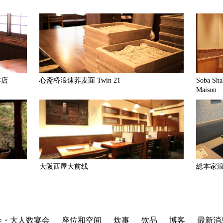
本店
心斋桥浪速荞麦面 Twin 21
Soba Sha
Maison
大阪西屋大前线
総本家
会・大人数宴会
座位和空间
炊事
饮品
博客
最新消