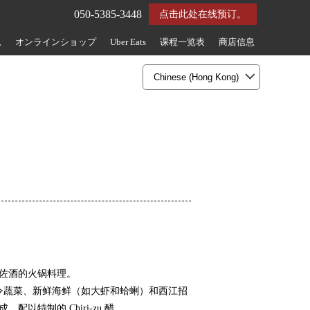
050-5385-3448
点击此处在线预订。
息
オンラインショップ
Uber Eats
课程一览表
商店信息
佐酒的火锅料理。
锅，由时令蔬菜、新鲜海鲜（如大虾和蛤蜊）和西江招
以特制的 Chiri-zu 醋。