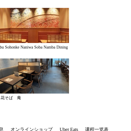
bu Sohonke Naniwa Soba Namba Dining
浪花そば 庵
息
オンラインショップ
Uber Eats
课程一览表