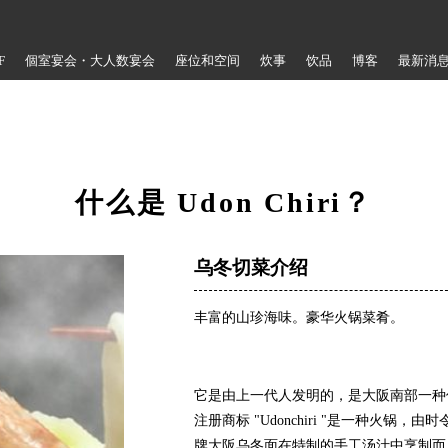
F
個室宴会・大人数宴会
座位和空间
炊事
饮品
博客
最新消
什么是 Udon Chiri？
乌冬切菜介绍
丰富的山珍海味。豪华火锅菜肴。
它是由上一代人发明的，是大阪南部一种
注册商标 "Udonchiri "是一种火
牌大阪乌冬面在特制的手工汤汁中烹制而成，配