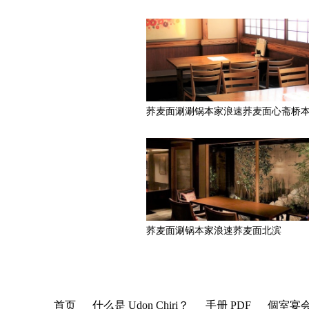
荞麦面涮涮锅本家浪速荞麦面心斋桥
荞麦面涮锅本家浪速荞麦面北滨
首页
什么是 Udon Chiri？
手册 PDF
個室宴