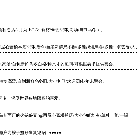
总店/2月为止/17种食材/全套/特制高汤/自制乌冬面。
屋心齋橋本店/特制湯料/自製新鮮烏冬麵/多種鍋燒烏冬/多種午餐套餐/大、
特制高汤/自制新鲜乌冬面/各种尺寸的包间/可根据要求提供宴会。
店/特制高汤/自制新鲜乌冬面/大小包间/欢迎团体/年末聚会。
闻名，深受世界各地顾客的喜爱。
乌冬面店的火锅盛宴"@西屋心斋桥总店/大小包间均有/单独上菜/一锅 ...
洋葱和濑户内梭子蟹鳗鱼涮涮锅" ●●●●●