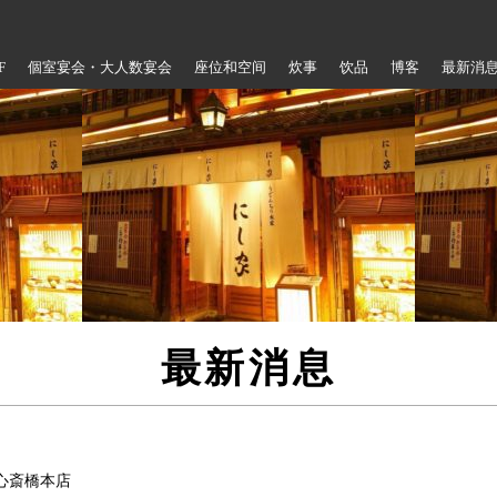
F
個室宴会・大人数宴会
座位和空间
炊事
饮品
博客
最新消
最新消息
心斎橋本店