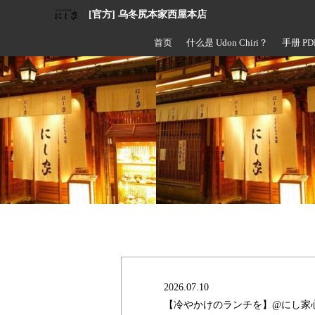
[官方] 乌冬尻本家西屋本店
首页
什么是 Udon Chiri？
手册 PD
2026.07.10
【冷やかけのランチを】@にし家