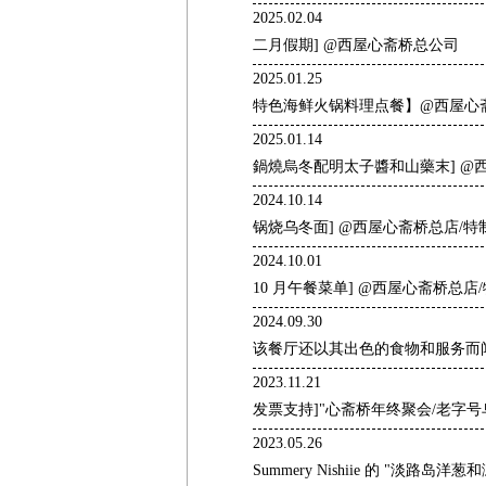
2025.02.04
二月假期] @西屋心斋桥总公司
2025.01.25
特色海鲜火锅料理点餐】@西屋心斋桥
2025.01.14
鍋燒烏冬配明太子醬和山藥末] @西
2024.10.14
锅烧乌冬面] @西屋心斋桥总店/
2024.10.01
10 月午餐菜单] @西屋心斋桥总
2024.09.30
该餐厅还以其出色的食物和服务而
2023.11.21
发票支持]"心斋桥年终聚会/老字号
2023.05.26
Summery Nishiie 的 "淡路岛