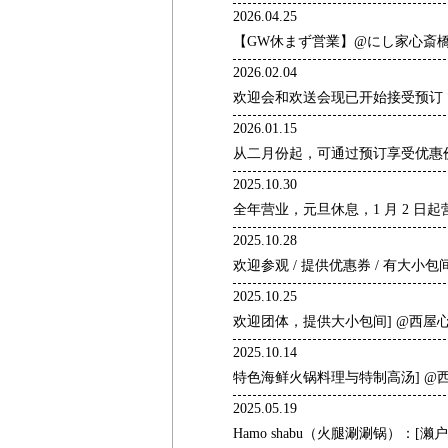
2026.04.25
【GW休まず営業】@にし家心斎
2026.02.04
欢迎会和欢送会现已开始接受预订 ❗
2026.01.15
从二月份起，可通过预订享受优惠
2025.10.30
全年营业，元旦休息，1 月 2 日起
2025.10.28
欢迎参观 / 提供优惠券 / 有大小包间
2025.10.25
欢迎团体，提供大小包间] @西屋心斋
2025.10.14
特色海鲜火锅料理与特制高汤] @
2025.05.19
Hamo shabu（火腿涮涮锅）：