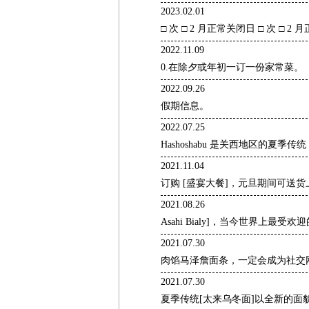
2023.02.01
□ 次 □ 2 月正常关闭日 □ 次 □ 2
2022.11.09
0.在除夕或年初一订一份家常菜。
2022.09.26
假期信息。
2022.07.25
Hashoshabu 是关西地区的夏
2021.11.04
订购 [盛宴大餐]，元旦期间可送货
2021.08.26
Asahi Bialy]，当今世界上最受
2021.07.30
肉馅马泽詹面条，一定会成为社交
2021.07.30
夏季传统[太来乌冬面]以全新的面