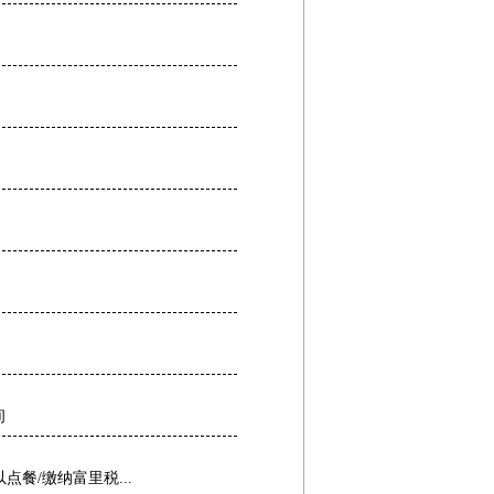
间
点餐/缴纳富里税...