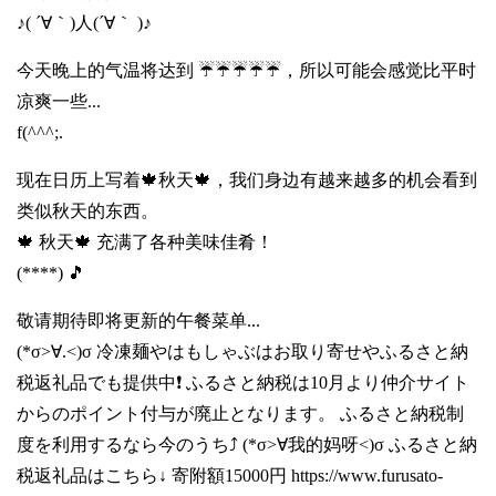
♪( ´∀｀)人(´∀｀ )♪
今天晚上的气温将达到 ☔☔☔☔☔，所以可能会感觉比平时
凉爽一些...
f(^^^;.
现在日历上写着🍁秋天🍁，我们身边有越来越多的机会看到
类似秋天的东西。
🍁 秋天🍁 充满了各种美味佳肴！
(****) 🎵
敬请期待即将更新的午餐菜单...
(*σ>∀.<)σ 冷凍麺やはもしゃぶはお取り寄せやふるさと納
税返礼品でも提供中❗️ ふるさと納税は10月より仲介サイト
からのポイント付与が廃止となります。 ふるさと納税制
度を利用するなら今のうち⤴️ (*σ>∀我的妈呀<)σ ふるさと納
税返礼品はこちら↓ 寄附額15000円
https://www.furusato-