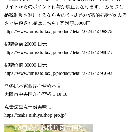
サイトからのポイント付与が廃止となります。 ふるさと
納税制度を利用するなら今のうち⤴️ (*σ>∀我的妈呀<)σ ふる
さと納税返礼品はこちら↓ 寄附額15000円
https://www.furusato-tax.jp/product/detail/27232/5598876
捐赠金额 20000 日元
https://www.furusato-tax.jp/product/detail/27232/5598875
捐赠价值 30000 日元
https://www.furusato-tax.jp/product/detail/27232/5595692
乌冬尻本家西屋心斋桥本店
大阪市中央区东心斋桥 1-18-18
点击这里点一份美味↓。
https://osaka-nishiya.shop-pro.jp/