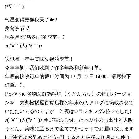
(*∇｀｀)
气温变得更像秋天了🍁！
美食季节 🎵
现在是吃[乌冬面]的季节。⤴️
♪( ´∀｀)人(´∀｀ )♪
这也是一年中美味火锅的季节！
今年年初，我们收到了许多年终和新年订单。
年底前接收订单的截止时间为 12 月 19 日 14:00，请尽快下
订单。⤴️。
(*σ>∀.<)σ 名物海鮮鍋料理【うどんちり】の特別バージョ
ンを 大丸松坂屋百貨店様の年末のカタログに掲載させて
いただいてるのですが 昨夜は✨ランキング2位✨でした❗️
♪( ´∀｀)人(´∀｀ )♪ 全17種の具材、たっぷりのお出汁と大阪
うどん、薬味に至るまで全てフルセットでお届け致します
❗️ ご注文はお早めにどうぞ⤴️ ふるさと納税は10月より仲介