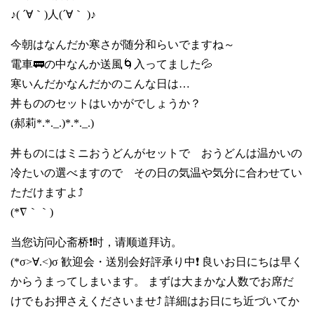
♪( ´∀｀)人(´∀｀ )♪
今朝はなんだか寒さが随分和らいでますね～
電車🚃の中なんか送風🌀入ってました💦
寒いんだかなんだかのこんな日は…
丼もののセットはいかがでしょうか？
(郝莉*.*._.)*.*._.)
丼ものにはミニおうどんがセットで おうどんは温かいの
冷たいの選べますので その日の気温や気分に合わせてい
ただけますよ⤴️
(*∇｀｀)
当您访问心斋桥❗时，请顺道拜访。
(*σ>∀.<)σ 歓迎会・送別会好評承り中❗ 良いお日にちは早く
からうまってしまいます。 まずは大まかな人数でお席だ
けでもお押さえくださいませ⤴️ 詳細はお日にち近づいてか