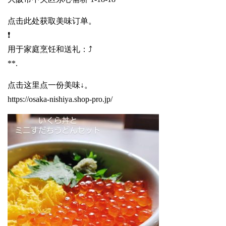
点击此处获取美味订单。
❗️
用于家庭烹饪和送礼：⤴️
**.
点击这里点一份美味↓。
https://osaka-nishiya.shop-pro.jp/