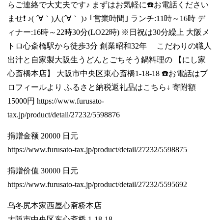
らご連絡で大丈夫です♪ まずはお気軽に☎️お電話ください
ませ❗ ♪( ´∀｀)人(´∀｀ )♪ ｢営業時間｣ ランチ:11時～16時 デ
ィナー:16時～22時30分(LO22時) ※日祝は30分繰上 大阪メ
トロ心斎橋駅から徒歩3分 創業昭和32年 こだわりの職人
出汁と自家製大阪生うどんとごちそう鍋料理の 【にし家
心斎橋本店】 大阪市中央区東心斎橋1-18-18 ☎️お電話はプ
ロフィールより ふるさと納税返礼品はこちら↓ 寄附額
15000円
https://www.furusato-
tax.jp/product/detail/27232/5598876
捐赠金额 20000 日元
https://www.furusato-tax.jp/product/detail/27232/5598875
捐赠价值 30000 日元
https://www.furusato-tax.jp/product/detail/27232/5595692
乌冬尻本家西屋心斋桥本店
大阪市中央区东心斋桥 1-18-18