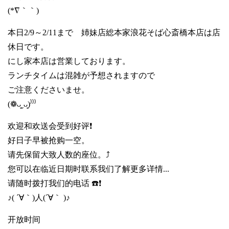
(*∇｀｀)
本日2/9～2/11まで 姉妹店総本家浪花そば心斎橋本店は店
休日です。
にし家本店は営業しております。
ランチタイムは混雑が予想されますので
ご注意くださいませ。
(❁ᴗ͈ˬᴗ͈)⁾⁾⁾
欢迎和欢送会受到好评❗
好日子早被抢购一空。
请先保留大致人数的座位。⤴️
您可以在临近日期时联系我们了解更多详情...
请随时拨打我们的电话 ☎️❗
♪( ´∀｀)人(´∀｀ )♪
开放时间