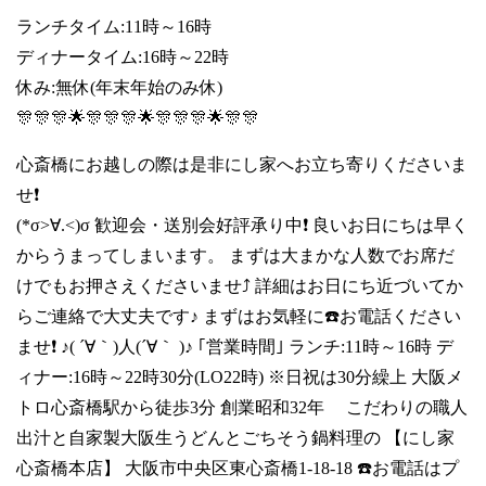
ランチタイム:11時～16時
ディナータイム:16時～22時
休み:無休(年末年始のみ休)
🎊🎊🎊🌟🎊🎊🎊🌟🎊🎊🎊🌟🎊🎊
心斎橋にお越しの際は是非にし家へお立ち寄りくださいま
せ❗
(*σ>∀.<)σ 歓迎会・送別会好評承り中❗ 良いお日にちは早く
からうまってしまいます。 まずは大まかな人数でお席だ
けでもお押さえくださいませ⤴️ 詳細はお日にち近づいてか
らご連絡で大丈夫です♪ まずはお気軽に☎️お電話ください
ませ❗ ♪( ´∀｀)人(´∀｀ )♪ ｢営業時間｣ ランチ:11時～16時 デ
ィナー:16時～22時30分(LO22時) ※日祝は30分繰上 大阪メ
トロ心斎橋駅から徒歩3分 創業昭和32年 こだわりの職人
出汁と自家製大阪生うどんとごちそう鍋料理の 【にし家
心斎橋本店】 大阪市中央区東心斎橋1-18-18 ☎️お電話はプ