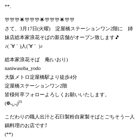
**.
🎊🎊🎊🌟🎊🎊🎊🌟🎊🎊🎊🌟🎊🎊
さて、3月17日(火曜) 淀屋橋ステーションワン2階に 姉
妹店総本家浪花そばの新店舗がオープン致します🎵
♪( ´∀｀)人(´∀｀ )♪
総本家浪花そば 庵(いおり)
naniwasoba_yodo
大阪メトロ淀屋橋駅より徒歩4分
淀屋橋ステーションワン2階
皆様何卒フォローよろしくお願いいたします。
(❁ᴗ͈ˬᴗ͈)⁾⁾⁾
こだわりの職人出汁と石臼製粉自家製そばとごちそう一人
鍋料理のお店です⤴️
(**)