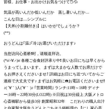
皆様、お仕事・お出かけお気をつけて🖐💦
気温が高いんだか低いんだか 蒸し暑いんだか…
こんな日は…シンプルに
【天丼(小割麺付き)】はいかがでしょうか？
(**)
おうどんは｢温｣｢冷｣お選びいただけます♪
当您访问心斋桥❗时，请顺道拜访。
(*σ>∀.<)σ 各種ご会食好評承り中❗ 良いお日にちは早くから
うまってしまいます。 まずは大まかな人数でお席だけで
もお押さえくださいませ⤴️ 詳細はお日にち近づいてからご
連絡で大丈夫です♪ まずはお気軽に☎️お電話くださいませ❗
♪( ´∀｀)人(´∀｀ )♪ ｢営業時間｣ ランチ:11時～16時 ディナ
ー:16時～22時30分(LO22時) ※日祝は30分繰上 大阪メトロ
心斎橋駅から徒歩3分 創業昭和32年 こだわりの職人出汁
と自家製大阪生うどんとごちそう鍋料理の 【にし家心斎