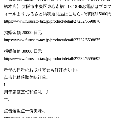
橋本店】 大阪市中央区東心斎橋1-18-18 ☎️お電話はプロフ
ィールより ふるさと納税返礼品はこちら↓ 寄附額15000円
https://www.furusato-tax.jp/product/detail/27232/5598876
捐赠金额 20000 日元
https://www.furusato-tax.jp/product/detail/27232/5598875
捐赠价值 30000 日元
https://www.furusato-tax.jp/product/detail/27232/5595692
🌸母の日🌸のお取り寄せも好評承り中♪
点击此处获取美味订单。
❗️
用于家庭烹饪和送礼：⤴️
**.
点击这里点一份美味↓。