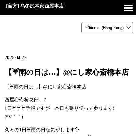
[官方] 乌冬尻本家西屋本店
2026.04.23
【☔雨の日は…】@にし家心斎橋本店
【☔雨の日は…】@にし家心斎橋本店
西屋心斋桥总部。⤴️
1日☔☔☔予報ですが 本日も張り切って参ります❗
(*∇｀｀)
久々の1日☔雨の日な気がします💦