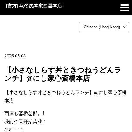
[官方] 乌冬尻本家西屋本店
2026.05.08
【小さなしらす丼ときつねうどんラ
ンチ】@にし家心斎橋本店
【小さなしらす丼ときつねうどんランチ】@にし家心斎橋
本店
西屋心斋桥总部。⤴️
我们今天开始营业 ❗
(*∇｀｀)