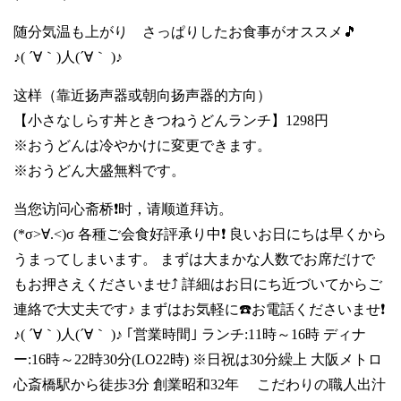
随分気温も上がり さっぱりしたお食事がオススメ🎵
♪( ´∀｀)人(´∀｀ )♪
这样（靠近扬声器或朝向扬声器的方向）
【小さなしらす丼ときつねうどんランチ】1298円
※おうどんは冷やかけに変更できます。
※おうどん大盛無料です。
当您访问心斋桥❗时，请顺道拜访。
(*σ>∀.<)σ 各種ご会食好評承り中❗ 良いお日にちは早くから
うまってしまいます。 まずは大まかな人数でお席だけで
もお押さえくださいませ⤴️ 詳細はお日にち近づいてからご
連絡で大丈夫です♪ まずはお気軽に☎️お電話くださいませ❗
♪( ´∀｀)人(´∀｀ )♪ ｢営業時間｣ ランチ:11時～16時 ディナ
ー:16時～22時30分(LO22時) ※日祝は30分繰上 大阪メトロ
心斎橋駅から徒歩3分 創業昭和32年 こだわりの職人出汁