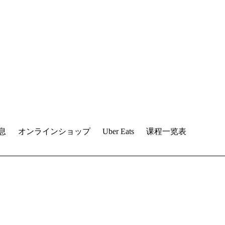
息
オンラインショップ
Uber Eats
课程一览表
。