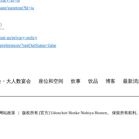
rivacy?gl=jp
page/gaoptout?hl=ja
司）
out-us/privacy-policy
preferences/?optOutStatus=false
会・大人数宴会
座位和空间
炊事
饮品
博客
最新消
网站政策
版权所有 [官方] Udonchiri Honke Nishiya Honten。 保留所有权利