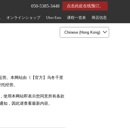
050-5385-3448
点击此处在线预订。
息
オンラインショップ
Uber Eats
课程一览表
商店信息
"）运营。本网站由《【官方】乌冬千里
）委托经营。
，使用本网站即表示您同意所有条款
通知，因此请查看最新内容。