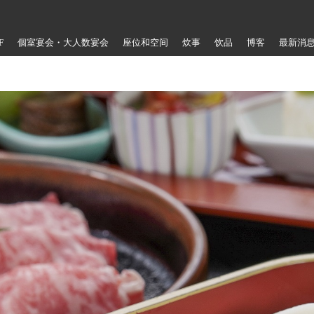
F
個室宴会・大人数宴会
座位和空间
炊事
饮品
博客
最新消