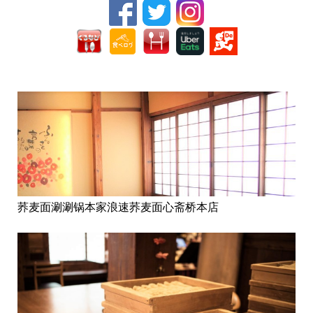
荞麦面涮涮锅本家浪速荞麦面心斋桥本店