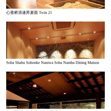
心斋桥浪速荞麦面 Twin 21
Soba Shabu Sohonke Naniwa Soba Namba Dining Maison