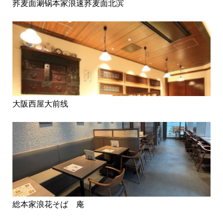
荞麦面涮锅本家浪速荞麦面北滨
大阪西屋大前线
総本家浪花そば 庵