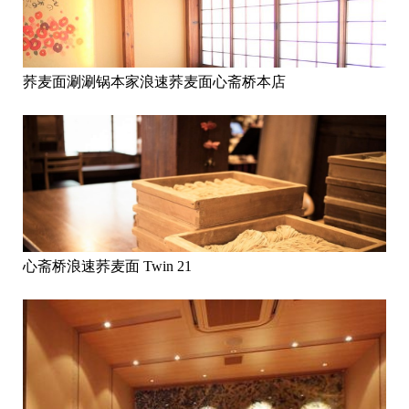
荞麦面涮涮锅本家浪速荞麦面心斋桥本店
心斋桥浪速荞麦面 Twin 21