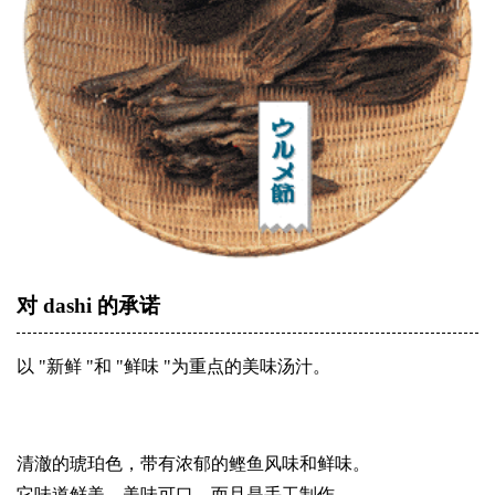
对 dashi 的承诺
以 "新鲜 "和 "鲜味 "为重点的美味汤汁。
清澈的琥珀色，带有浓郁的鲣鱼风味和鲜味。
它味道鲜美、美味可口，而且是手工制作。