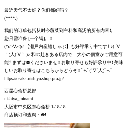
最近天气不太好 ❓ 你们都好吗？
(****.)
我们的订单包括从时令蔬菜到主料和高汤的所有内容❗。
您只需准备 [一个锅]。‼️
(*σ>∀.<)σ 【瀬戸内産鱧しゃぶ】も好評承り中です⤴️ ♪( ´∀
｀)人(´∀｀ )♪ 和の赴きある店内で 大小の個室がご用意可
能⤴️ まずは☎️くださいませ‼️ お取り寄せも好評承り中❗ 美味
しいお取り寄せはこちらからどうぞ‼️ ﾟ+.ﾟ(´▽`人)ﾟ+.ﾟ
https://osaka-nishiya.shop-pro.jp/
西屋心斋桥总部
nishiya_minami
大阪市中央区东心斋桥 1-18-18
商店预订和查询：☎️❗