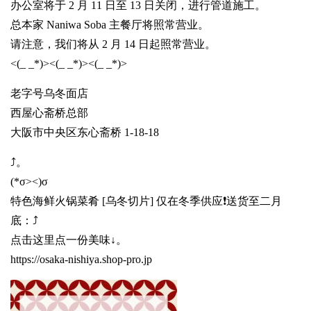
办公室将于 2 月 11 日至 13 日关闭，进行管道施工。
总本家 Naniwa Soba 主餐厅将照常营业。
请注意，我们将从 2 月 14 日起照常营业。
<(_ _*)><(_ _*)><(_ _*)>
老字号乌冬面店
西屋心斋桥总部
大阪市中央区东心斋桥 1-18-18
⤴️。
(*σ><)σ
特色海鲜火锅菜肴 [乌冬切片] 仅在冬季供应❗送货至二月
底：⤴️
点击这里点一份美味↓。
https://osaka-nishiya.shop-pro.jp