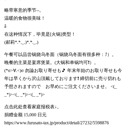
略带寒意的季节--。
温暖的食物很美味！
â
在这种情况下，毕竟是[火锅]类型！
(郝莉*.*._.)*.*._.)
午餐可以品尝锅烧乌冬面（锅烧乌冬面有很多种：⤴️）。
晚餐的主菜是宴席煲菜。(大锅和单锅均可❗）。
(*σ>∀.<)σ 勿論お取り寄せも🎵 年末年始のお取り寄せも今
年は早くから沢山頂戴しております❗ 締切前に売り切れも
予想されますので お早めにご注文くださいませ。 <(_
_*)><(_ _*)><(_ _*)>
点击此处查看家庭报税表↓。
捐赠金额 15,000 日元
https://www.furusato-tax.jp/product/detail/27232/5598876