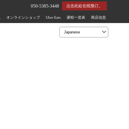
050-5385-3448
点击此处在线预订。
息
オンラインショップ
Uber Eats
课程一览表
商店信息