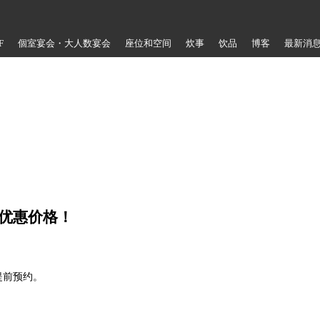
F
個室宴会・大人数宴会
座位和空间
炊事
饮品
博客
最新消
优惠价格！
提前预约。