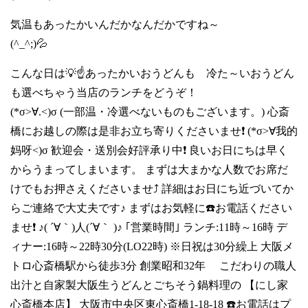
気温もあったかいんだかなんだかですね～
(^_^;)💦
こんな日は💡☝️あったかいおうどんも 冷た～いおうどん
も選べちゃう当店のランチをどうぞ！
(*σ>∀.<)σ (一部温・冷選べないものもございます。) 心斎
橋にお越しの際は是非お立ち寄りくださいませ❗ (*σ>∀我的
妈呀<)σ 歓迎会・送別会好評承り中❗ 良いお日にちは早く
からうまってしまいます。 まずは大まかな人数でお席だ
けでもお押さえくださいませ⤴️ 詳細はお日にち近づいてか
らご連絡で大丈夫です♪ まずはお気軽に☎️お電話ください
ませ❗ ♪( ´∀｀)人(´∀｀ )♪ ｢営業時間｣ ランチ:11時～16時 デ
ィナー:16時～22時30分(LO22時) ※日祝は30分繰上 大阪メ
トロ心斎橋駅から徒歩3分 創業昭和32年 こだわりの職人
出汁と自家製大阪生うどんとごちそう鍋料理の 【にし家
心斎橋本店】 大阪市中央区東心斎橋1-18-18 ☎️お電話はプ