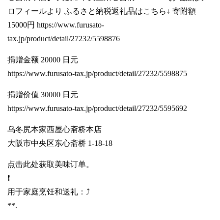
ロフィールより ふるさと納税返礼品はこちら↓ 寄附額
15000円
https://www.furusato-
tax.jp/product/detail/27232/5598876
捐赠金额 20000 日元
https://www.furusato-tax.jp/product/detail/27232/5598875
捐赠价值 30000 日元
https://www.furusato-tax.jp/product/detail/27232/5595692
乌冬尻本家西屋心斋桥本店
大阪市中央区东心斋桥 1-18-18
点击此处获取美味订单。
❗️
用于家庭烹饪和送礼：⤴️
**.