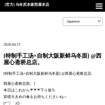
[官方] 乌冬尻本家西屋本店
2026.04.15
[特制手工汤×自制大阪新鲜乌冬面] @西
屋心斋桥总店。
[特制手工汤×自制大阪新鲜乌冬面] @西屋心斋桥总店。
西屋心斋桥总部。⤴️
本日はこれから☔☔☔下り坂💦
皆様大きめの傘をお持ちくださいね～
(*´▽｀)💦