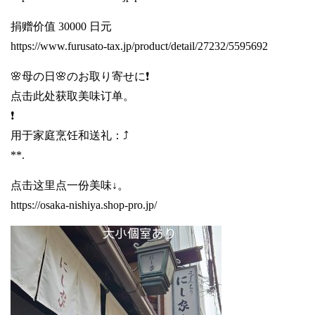
捐赠价值 30000 日元
https://www.furusato-tax.jp/product/detail/27232/5595692
🌸母の日🌸のお取り寄せに❗
点击此处获取美味订单。
❗️
用于家庭烹饪和送礼：⤴️
**.
点击这里点一份美味↓。
https://osaka-nishiya.shop-pro.jp/