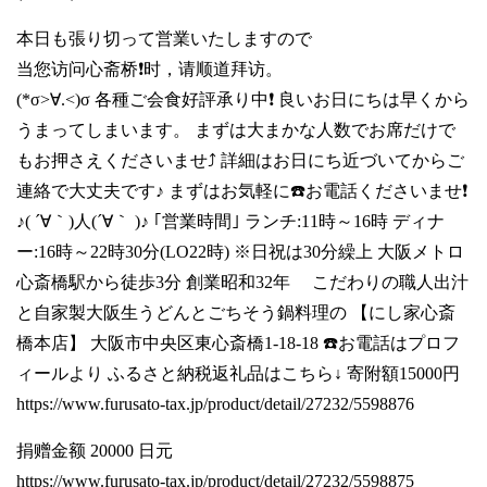
本日も張り切って営業いたしますので
当您访问心斋桥❗时，请顺道拜访。
(*σ>∀.<)σ 各種ご会食好評承り中❗ 良いお日にちは早くから
うまってしまいます。 まずは大まかな人数でお席だけで
もお押さえくださいませ⤴️ 詳細はお日にち近づいてからご
連絡で大丈夫です♪ まずはお気軽に☎️お電話くださいませ❗
♪( ´∀｀)人(´∀｀ )♪ ｢営業時間｣ ランチ:11時～16時 ディナ
ー:16時～22時30分(LO22時) ※日祝は30分繰上 大阪メトロ
心斎橋駅から徒歩3分 創業昭和32年 こだわりの職人出汁
と自家製大阪生うどんとごちそう鍋料理の 【にし家心斎
橋本店】 大阪市中央区東心斎橋1-18-18 ☎️お電話はプロフ
ィールより ふるさと納税返礼品はこちら↓ 寄附額15000円
https://www.furusato-tax.jp/product/detail/27232/5598876
捐赠金额 20000 日元
https://www.furusato-tax.jp/product/detail/27232/5598875