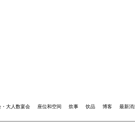
会・大人数宴会
座位和空间
炊事
饮品
博客
最新消