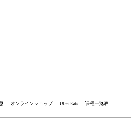
息
オンラインショップ
Uber Eats
课程一览表