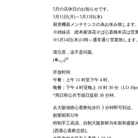
5月の店休日のお知らせです。
5月11日(月)～5月13日(水)
厨房機器メンテナンスの為お休み致します
※姉妹店 総本家浪花そば心斎橋本店は営
※5月14日(木)11時～通常通り営業致します
请注意，这不是问题。
(❁ᴗ͈ˬᴗ͈)⁾⁾⁾
开放时间
午餐：上午 11 时至下午 4 时。
晚餐：下午 4 时至晚上 10 时 30 分（LO 10
*周日和公共节假日提前 30 分钟。
从大阪地铁心斋桥站步行 3 分钟即可到达。
創業昭和32年
特制手工高汤、自制大阪新鲜乌冬面和盛宴
[西屋心斋桥总部]。