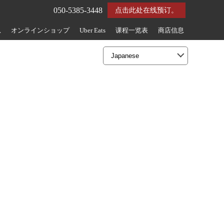
050-5385-3448
点击此处在线预订。
息
オンラインショップ
Uber Eats
课程一览表
商店信息