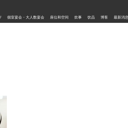
F
個室宴会・大人数宴会
座位和空间
炊事
饮品
博客
最新消