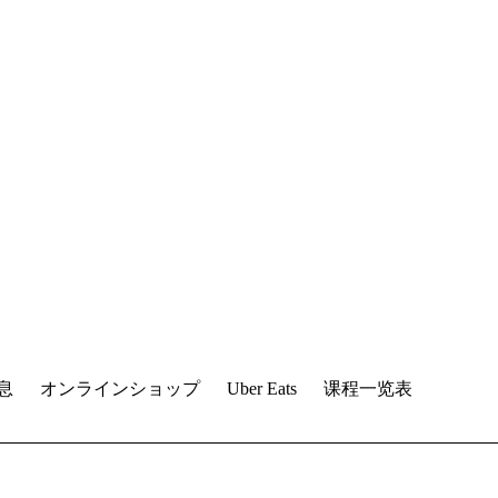
息
オンラインショップ
Uber Eats
课程一览表