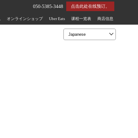
050-5385-3448
点击此处在线预订。
息
オンラインショップ
Uber Eats
课程一览表
商店信息