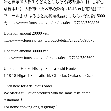
汁と自家製大阪生うどんとごちそう鍋料理の 【にし家心
斎橋本店】 大阪市中央区東心斎橋1-18-18 ☎️お電話はプロ
フィールより ふるさと納税返礼品はこちら↓ 寄附額15000
円
https://www.furusato-tax.jp/product/detail/27232/5598876
Donation amount 20000 yen
https://www.furusato-tax.jp/product/detail/27232/5598875
Donation amount 30000 yen
https://www.furusato-tax.jp/product/detail/27232/5595692
Udonchiri Honke Nishiya Shinsaibashi Honten
1-18-18 Higashi-Shinsaibashi, Chuo-ku, Osaka-shi, Osaka
Click here for a delicious order.
We offer a full set of products with the same taste of the
restaurant. ❗️
For home cooking or gift giving: ⤴️