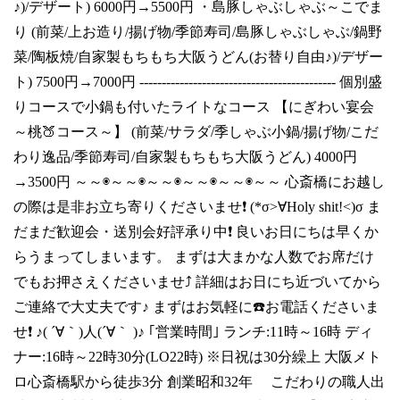
♪)/デザート) 6000円→5500円 ・島豚しゃぶしゃぶ～こでま
り (前菜/上お造り/揚げ物/季節寿司/島豚しゃぶしゃぶ/鍋野
菜/陶板焼/自家製もちもち大阪うどん(お替り自由♪)/デザー
ト) 7500円→7000円 -------------------------------------------- 個別盛
りコースで小鍋も付いたライトなコース 【にぎわい宴会
～桃🍑コース～】 (前菜/サラダ/季しゃぶ小鍋/揚げ物/こだ
わり逸品/季節寿司/自家製もちもち大阪うどん) 4000円
→3500円 ～～◉～～◉～～◉～～◉～～◉～～ 心斎橋にお越し
の際は是非お立ち寄りくださいませ❗ (*σ>∀Holy shit!<)σ ま
だまだ歓迎会・送別会好評承り中❗ 良いお日にちは早くか
らうまってしまいます。 まずは大まかな人数でお席だけ
でもお押さえくださいませ⤴️ 詳細はお日にち近づいてから
ご連絡で大丈夫です♪ まずはお気軽に☎️お電話くださいま
せ❗ ♪( ´∀｀)人(´∀｀ )♪ ｢営業時間｣ ランチ:11時～16時 ディ
ナー:16時～22時30分(LO22時) ※日祝は30分繰上 大阪メト
ロ心斎橋駅から徒歩3分 創業昭和32年 こだわりの職人出