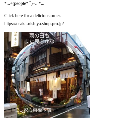
*...+(people*´´)+...*...
Click here for a delicious order.
https://osaka-nishiya.shop-pro.jp/