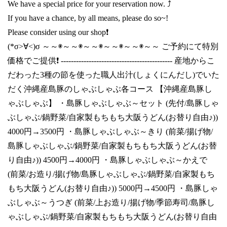
We have a special price for your reservation now. ⤴️
If you have a chance, by all means, please do so~!
Please consider using our shop❗
(*σ>∀<)σ ～～◉～～◉～～◉～～◉～～◉～～ ご予約にて特別
価格でご提供❗ -------------------------------------------- 産地からこ
だわった3種の節を使った職人出汁(しょくにんだし)でいた
だく沖縄産島豚のしゃぶしゃぶ各コース 【沖縄産島豚し
ゃぶしゃぶ】 ・島豚しゃぶしゃぶ～セット (先付/島豚しゃ
ぶしゃぶ/鍋野菜/自家製もちもち大阪うどん(お替り自由♪))
4000円→3500円 ・島豚しゃぶしゃぶ～きり (前菜/揚げ物/
島豚しゃぶしゃぶ/鍋野菜/自家製もちもち大阪うどん(お替
り自由♪)) 4500円→4000円 ・島豚しゃぶしゃぶ～かえで
(前菜/お造り/揚げ物/島豚しゃぶしゃぶ/鍋野菜/自家製もち
もち大阪うどん(お替り自由♪)) 5000円→4500円 ・島豚しゃ
ぶしゃぶ～うつぎ (前菜/上お造り/揚げ物/季節寿司/島豚し
ゃぶしゃぶ/鍋野菜/自家製もちもち大阪うどん(お替り自由