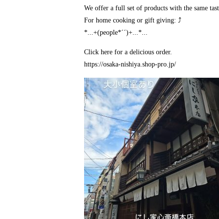
We offer a full set of products with the same taste
For home cooking or gift giving: ⤴️
*...+(people*´´)+...*...
Click here for a delicious order.
https://osaka-nishiya.shop-pro.jp/