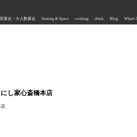
室宴会・大人数宴会
Seating & Space
cooking
drink
Blog
What's
Store Information
@にし家心斎橋本店
本店