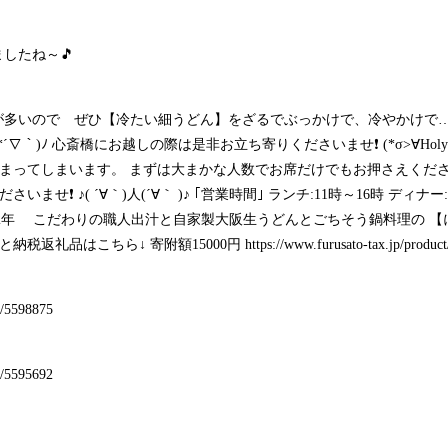
したね～🎵
のが多いので ぜひ【冷たい細うどん】をざるでぶっかけで、冷やかけで
(*´∇｀)ﾉ 心斎橋にお越しの際は是非お立ち寄りくださいませ❗ (*σ>∀Holy
うまってしまいます。 まずは大まかな人数でお席だけでもお押さえくださ
せ❗ ♪( ´∀｀)人(´∀｀ )♪ ｢営業時間｣ ランチ:11時～16時 ディナー:
32年 こだわりの職人出汁と自家製大阪生うどんとごちそう鍋料理の 【
るさと納税返礼品はこちら↓ 寄附額15000円
https://www.furusato-tax.jp/produc
32/5598875
32/5595692