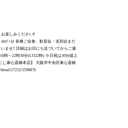
…お楽しみください❗
 shit!<)σ 各種ご会食、歓迎会・送別会まだ
いませ⤴️ 詳細はお日にち近づいてからご連
16時～22時30分(LO22時) ※日祝は30分繰上
にし家心斎橋本店】 大阪市中央区東心斎橋
t/detail/27232/5598876