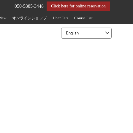
050-5385-3448
Click here for online reservation
 New
オンラインショップ
Uber Eats
Course List