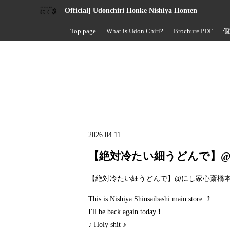
Official] Udonchiri Honke Nishiya Honten
Top page
What is Udon Chiri?
Brochure PDF
個
2026.04.11
【絶対冷たい細うどんで】
【絶対冷たい細うどんで】@にし家心斎橋
This is Nishiya Shinsaibashi main store: ⤴️
I'll be back again today ❗
♪ Holy shit ♪