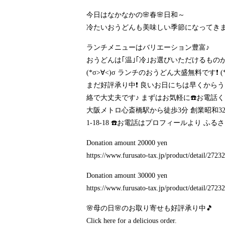
今日はなかなかの🌸春🌸日和～
冷たいおうどんも美味しい季節になってきま
ランチメニューはバリエーション豊富♪
おうどんは｢温｣｢冷｣お選びいただけるも
(*σ>∀<)σ ランチのおうどん大盛無料です❗ 
まだ好評承り中❗ 良いお日にちは早くから
絡で大丈夫です♪ まずはお気軽に☎️お電話くださいま
大阪メトロ心斎橋駅から徒歩3分 創業昭和
1-18-18 ☎️お電話はプロフィールより ふ
Donation amount 20000 yen
https://www.furusato-tax.jp/product/detail/272
Donation amount 30000 yen
https://www.furusato-tax.jp/product/detail/272
🌸母の日🌸のお取り寄せも好評承り中🎵
Click here for a delicious order.