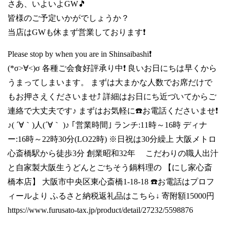
さあ、いよいよGW🎵
皆様のご予定いかがでしょうか？
当店はGWも休まず営業しております❗
Please stop by when you are in Shinsaibashi❗
(*σ>∀<)σ 各種ご会食好評承り中❗ 良いお日にちは早くから
うまってしまいます。 まずは大まかな人数でお席だけで
もお押さえくださいませ⤴️ 詳細はお日にち近づいてからご
連絡で大丈夫です♪ まずはお気軽に☎️お電話くださいませ❗
♪( ´∀｀)人(´∀｀ )♪ ｢営業時間｣ ランチ:11時～16時 ディナ
ー:16時～22時30分(LO22時) ※日祝は30分繰上 大阪メトロ
心斎橋駅から徒歩3分 創業昭和32年 こだわりの職人出汁
と自家製大阪生うどんとごちそう鍋料理の 【にし家心斎
橋本店】 大阪市中央区東心斎橋1-18-18 ☎️お電話はプロフ
ィールより ふるさと納税返礼品はこちら↓ 寄附額15000円
https://www.furusato-tax.jp/product/detail/27232/5598876