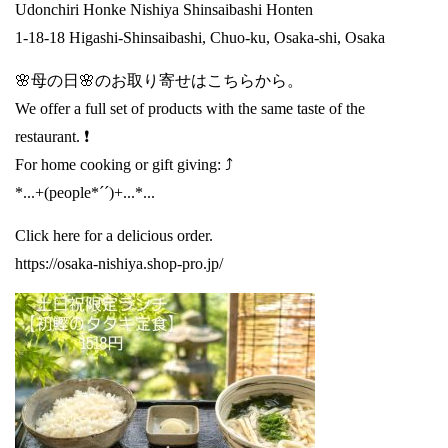
Udonchiri Honke Nishiya Shinsaibashi Honten
1-18-18 Higashi-Shinsaibashi, Chuo-ku, Osaka-shi, Osaka
🌸母の日🌸のお取り寄せはこちらから。
We offer a full set of products with the same taste of the
restaurant. ❗️
For home cooking or gift giving: ⤴️
*...+(people*´´)+...*...
Click here for a delicious order.
https://osaka-nishiya.shop-pro.jp/