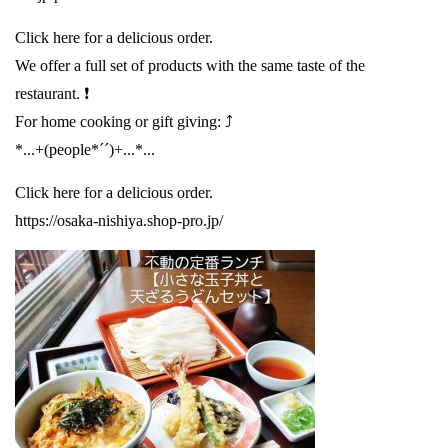
Click here for a delicious order.
We offer a full set of products with the same taste of the
restaurant. ❗️
For home cooking or gift giving: ⤴️
*...+(people*´´)+...*...
Click here for a delicious order.
https://osaka-nishiya.shop-pro.jp/