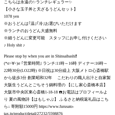
こちらは永遠の✨ランチレギュラー✨
【小さな玉子丼と天ざるうどんセット】
1078 yen
※おうどんは｢温｣｢冷｣お選びいただけます
※ランチのおうどん大盛無料
※細うどんに変更可能 スタッフにお申し付けください
♪ Holy shit ♪
Please stop by when you are in Shinsaibashi❗
(*σ>∀<)σ ｢営業時間｣ ランチ:11時～16時 ディナー:16時～
22時30分(LO22時) ※日祝は30分繰上 大阪メトロ心斎橋駅
から徒歩3分 創業昭和32年 こだわりの職人出汁と自家製
大阪生うどんとごちそう鍋料理の 【にし家心斎橋本店】
大阪市中央区東心斎橋1-18-18 ☎️お電話はプロフィールよ
り 夏の風物詩【はもしゃぶ】 ふるさと納税返礼品はこち
ら↓ 寄附額15000円
https://www.furusato-
tax.jp/product/detail/27232/5598876