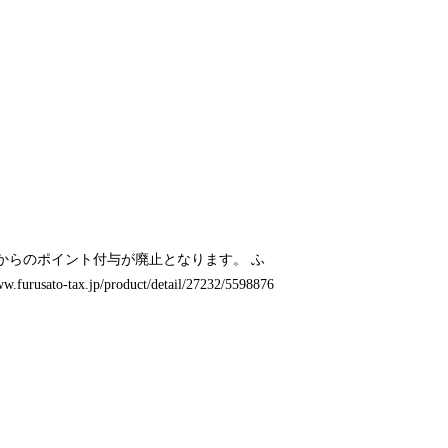
イトからのポイント付与が廃止となります。 ふ
ww.furusato-tax.jp/product/detail/27232/5598876