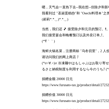
嗯，天气会一直热下去--我在想--但除夕和新年假
我看到过 "圣诞蛋糕🎂"和 "Osechi料理🎍"之类的
(郝莉*.*._.)*.*._.)
当然，我们还 🎵 接受除夕和元旦的预订。❗️
我们接受宴会和晚餐预订以及外卖订单,⤴️。
(*∇｀｀)
海鲜火锅名菜，注册商标 "乌冬切里"，2 人份
请访问我们的网上商店 ⤴️
(*σ>∀.<)σ 冷凍麺やはもしゃぶはお取
るさと納税制度を利用するなら今のうち⤴️ (*
捐赠金额 20000 日元
https://www.furusato-tax.jp/product/detail/272
捐赠价值 30000 日元
https://www.furusato-tax.jp/product/detail/272