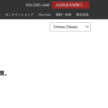
050-5385-3448
点击此处在线预订。
息
オンラインショップ
Uber Eats
课程一览表
商店信息
切里。