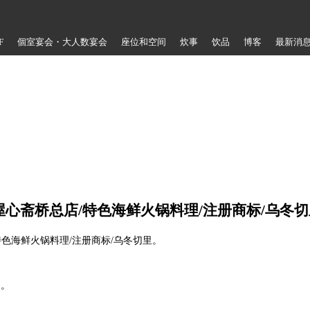
F
個室宴会・大人数宴会
座位和空间
炊事
饮品
博客
最新消
屋心斋桥总店/特色海鲜火锅料理/注册商标/乌冬
特色海鲜火锅料理/注册商标/乌冬切里。
❗。