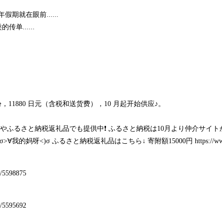
期就在眼前......
传单......
。
，11880 日元（含税和送货费），10 月起开始供应♪。
り寄せやふるさと納税返礼品でも提供中❗️ ふるさと納税は10月より仲介サ
σ>∀我的妈呀<)σ ふるさと納税返礼品はこちら↓ 寄附額15000円
https://w
32/5598875
32/5595692