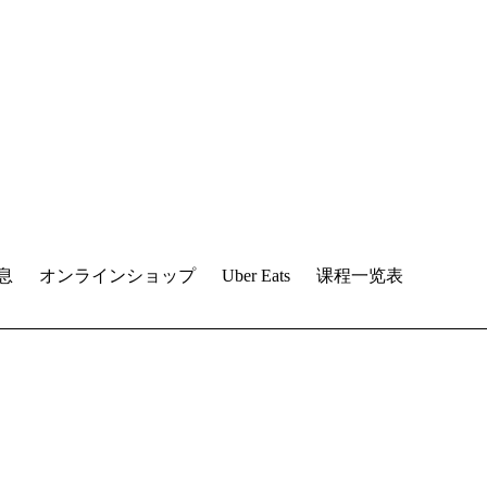
息
オンラインショップ
Uber Eats
课程一览表
。