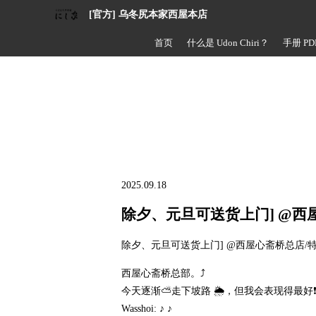
[官方] 乌冬尻本家西屋本店
首页
什么是 Udon Chiri？
手册 PD
2025.09.18
除夕、元旦可送货上门] @西
除夕、元旦可送货上门] @西屋心斋桥总店/
西屋心斋桥总部。⤴️
今天逐渐⛅走下坡路 🌦️，但我会表现得最好
Wasshoi: ♪ ♪