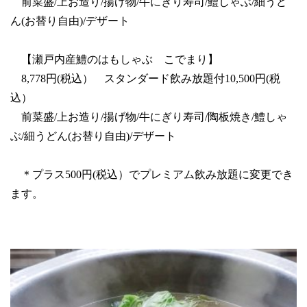
前菜盛/上お造り/揚げ物/牛にぎり寿司/鱧しゃぶ/細うど
ん(お替り自由)/デザート
【瀬戸内産鱧のはもしゃぶ こでまり】
8,778円(税込） スタンダード飲み放題付10,500円(税
込）
前菜盛/上お造り/揚げ物/牛にぎり寿司/陶板焼き/鱧しゃ
ぶ/細うどん(お替り自由)/デザート
＊プラス500円(税込）でプレミアム飲み放題に変更でき
ます。