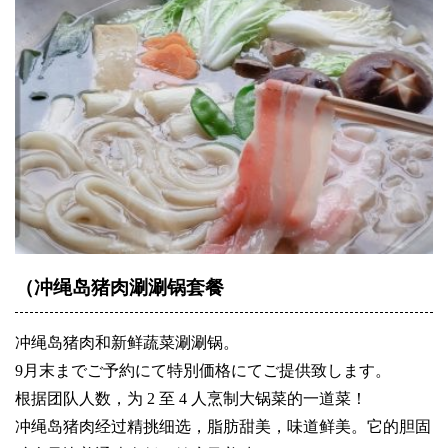
（冲绳岛猪肉涮涮锅套餐
冲绳岛猪肉和新鲜蔬菜涮涮锅。
9月末までご予約にて特別価格にてご提供致します。
根据团队人数，为 2 至 4 人烹制大锅菜的一道菜！
冲绳岛猪肉经过精挑细选，脂肪甜美，味道鲜美。它的胆固