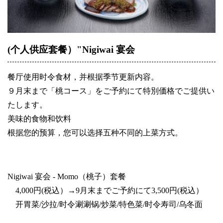
(个人供应套餐）"Nigiwai 宴会
餐厅使用时令食材，并根据季节更新内容。
９月末まで「桃コース」をご予約にて特別価格でご提供い
たします。
美味的食物和饮料
根据您的预算，您可以选择五种不同的上菜方式。
Nigiwai 宴会 - Momo（桃子）套餐
4,000円(税込）→9月末までご予約にて3,500円(税込）
开胃菜/沙拉/时令涮涮锅/炒菜/特色菜/时令寿司/乌冬面