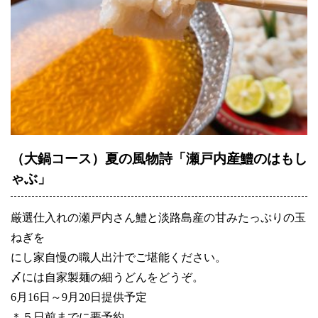
（大鍋コース）夏の風物詩「瀬戸内産鱧のはもし
ゃぶ」
厳選仕入れの瀬戸内さん鱧と淡路島産の甘みたっぷりの玉
ねぎを
にし家自慢の職人出汁でご堪能ください。
〆には自家製麺の細うどんをどうぞ。
6月16日～9月20日提供予定
＊５日前までに要予約