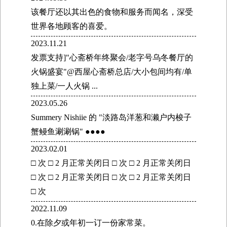
该餐厅还以其出色的食物和服务而闻名，深受
世界各地顾客的喜爱。
2023.11.21
发票支持]"心斋桥年终聚会/老字号乌冬餐厅的
火锅盛宴"@西屋心斋桥总店/大小包间均有/单
独上菜/一人火锅 ...
2023.05.26
Summery Nishiie 的 "淡路岛洋葱和濑户内梭子
蟹鳗鱼涮涮锅" ●●●●
2023.02.01
□ 次 □ 2 月正常关闭日 □ 次 □ 2 月正常关闭日
□ 次 □ 2 月正常关闭日 □ 次 □ 2 月正常关闭日
□ 次
2022.11.09
0.在除夕或年初一订一份家常菜。