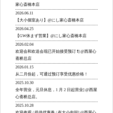
家心斎橋本店
2026.06.11
【大小個室あり】@にし家心斎橋本店
2026.04.25
【GW休まず営業】@にし家心斎橋本店
2026.02.04
欢迎会和欢送会现已开始接受预订 ❗] @西屋心
斋桥总店
2026.01.15
从二月份起，可通过预订享受优惠价格！
2025.10.30
全年营业，元旦休息，1 月 2 日起营业] @西屋
心斋桥总店。
2025.10.28
欢迎参观 / 提供优惠券 / 有大小包间] @西屋心