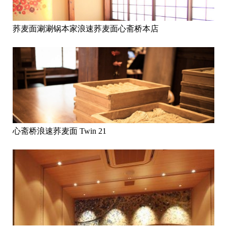
荞麦面涮涮锅本家浪速荞麦面心斋桥本店
心斋桥浪速荞麦面 Twin 21