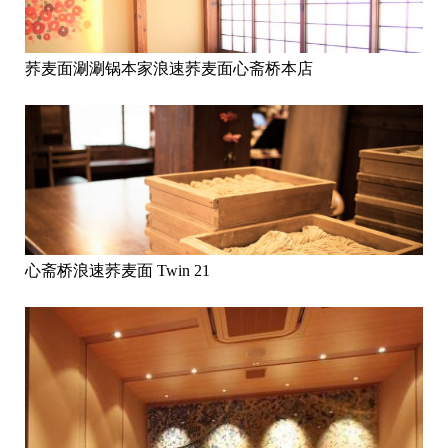
荞麦面涮涮锅本家浪速荞麦面心斋桥本店
心斋桥浪速荞麦面 Twin 21