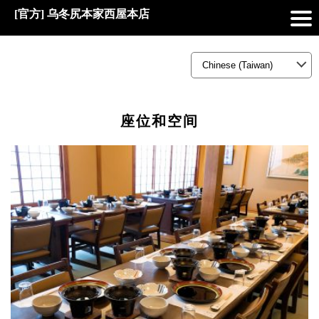
[官方] 乌冬尻本家西屋本店
座位和空间