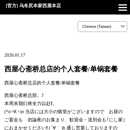
[官方] 乌冬尻本家西屋本店
2026.01.17
西屋心斋桥总店的个人套餐/单锅套餐
西屋心斋桥总店的个人套餐/单锅套餐
西屋心斋桥总部。⤴️
本周末我们将全力以赴❗。
(*σ>∀.<)σ 当店には大小の個室がございますので お昼の
ご宴会も 勿論夜のお集まり、歓迎会・送別会も｢にし家｣
におまかせください❗ ( ´∀｀ )b 通し営業しておりますの