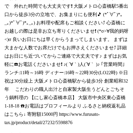
で 外れた時間でも大丈夫です❗ 大阪メトロ心斎橋駅5番出
口から徒歩3分の立地で、お集まりにも便利🎵 (*ﾟ∀ﾟ)*｡
_｡)*ﾟ∀ﾟ)*｡_｡) お料理や配席もご相談ください⤴️ 心斎橋に
お越しの際は是非お立ち寄りくださいませ❗ (*σ>∀我的妈呀
<)σ 良いお日にちは早くからうまってしまいます。 まずは
大まかな人数でお席だけでもお押さえくださいませ⤴️ 詳細
はお日にち近づいてからご連絡で大丈夫です♪ まずはお気
軽に☎️お電話くださいませ❗ ♪( ´∀｀)人(´∀｀ )♪ ｢営業時間｣
ランチ:11時～16時 ディナー:16時～22時30分(LO22時) ※日
祝は30分繰上 大阪メトロ心斎橋駅から徒歩3分 創業昭和32
年 こだわりの職人出汁と自家製大阪生うどんとごちそ
う鍋料理の 【にし家心斎橋本店】 大阪市中央区東心斎橋
1-18-18 ☎️お電話はプロフィールより ふるさと納税返礼品
はこちら↓ 寄附額15000円
https://www.furusato-
tax.jp/product/detail/27232/5598876