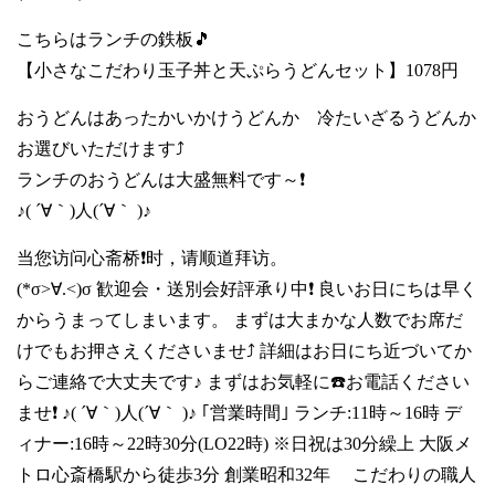
こちらはランチの鉄板🎵
【小さなこだわり玉子丼と天ぷらうどんセット】1078円
おうどんはあったかいかけうどんか 冷たいざるうどんか
お選びいただけます⤴️
ランチのおうどんは大盛無料です～❗
♪( ´∀｀)人(´∀｀ )♪
当您访问心斋桥❗时，请顺道拜访。
(*σ>∀.<)σ 歓迎会・送別会好評承り中❗ 良いお日にちは早く
からうまってしまいます。 まずは大まかな人数でお席だ
けでもお押さえくださいませ⤴️ 詳細はお日にち近づいてか
らご連絡で大丈夫です♪ まずはお気軽に☎️お電話ください
ませ❗ ♪( ´∀｀)人(´∀｀ )♪ ｢営業時間｣ ランチ:11時～16時 デ
ィナー:16時～22時30分(LO22時) ※日祝は30分繰上 大阪メ
トロ心斎橋駅から徒歩3分 創業昭和32年 こだわりの職人