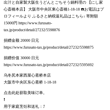
出汁と自家製大阪生うどんとごちそう鍋料理の 【にし家
心斎橋本店】 大阪市中央区東心斎橋1-18-18 ☎️お電話はプ
ロフィールより ふるさと納税返礼品はこちら↓ 寄附額
15000円
https://www.furusato-
tax.jp/product/detail/27232/5598876
捐赠金额 20000 日元
https://www.furusato-tax.jp/product/detail/27232/5598875
捐赠价值 30000 日元
https://www.furusato-tax.jp/product/detail/27232/5595692
乌冬尻本家西屋心斋桥本店
大阪市中央区东心斋桥 1-18-18
点击此处获取美味订单。
❗️
用于家庭烹饪和送礼：⤴️