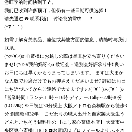
游旺季的时间快到了🎵。
我们已收到许多预订，但仍有一些日期可供选择 ❗
请先通过 ☎️ 联系我们，讨论您的需求...... ?
(*∇｀｀)
如需了解有关食品、座位或其他方面的信息，请随时与我们
联系。
(*σ>∀.<)σ 心斎橋にお越しの際は是非お立ち寄りください
ませ❗ (*σ>∀我的妈呀<)σ 歓迎会・送別会好評承り中❗ 良い
お日にちは早くからうまってしまいます。 まずは大まか
な人数でお席だけでもお押さえくださいませ⤴️ 詳細はお日
にち近づいてからご連絡で大丈夫です♪ ♪( ´∀｀)人(´∀｀ )♪
｢営業時間｣ ランチ:11時～16時 ディナー:16時～22時30分
(LO22時) ※日祝は30分繰上 大阪メトロ心斎橋駅から徒歩3
分 創業昭和32年 こだわりの職人出汁と自家製大阪生う
どんとごちそう鍋料理の 【にし家心斎橋本店】 大阪市中
央区東心斎橋1-18-18 ☎️お電話はプロフィールより ふるさ