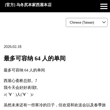
[官方] 乌冬尻本家西屋本店
2026.02.18
最多可容纳 64 人的单间
最多可容纳 64 人的单间
西屋心斋桥总部。⤴️
我今天会好好表现❗。
♪( ´∀｀)人(´∀｀ )♪
虽然未来还有一些寒冷的日子，但欢迎和欢送会以及春季旅