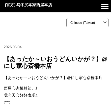
[官方] 乌冬尻本家西屋本店
2026.03.04
【あったか～いおうどんいかが？】@
にし家心斎橋本店
【あったか～いおうどんいかが？】@にし家心斎橋本店
西屋心斋桥总部。⤴️
我今天会好好表现❗。
(**)