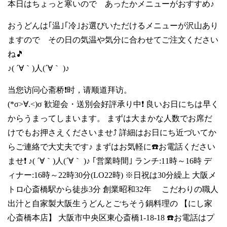
本日はちょっと寒いので あったかメニューがおすすめ♪
おうどんは｢温｣｢冷｣お選びいただけるメニューが沢山あり
ますので その日の気温や気分に合わせてご注文ください
ね🎵
♪( ´∀｀)人(´∀｀ )♪
当您访问心斋桥❗时，请顺道拜访。
(*σ>∀.<)σ 歓迎会・送別会好評承り中❗ 良いお日にちは早く
からうまってしまいます。 まずは大まかな人数でお席だ
けでもお押さえくださいませ⤴️ 詳細はお日にち近づいてか
らご連絡で大丈夫です♪ まずはお気軽に☎️お電話ください
ませ❗ ♪( ´∀｀)人(´∀｀ )♪ ｢営業時間｣ ランチ:11時～16時 デ
ィナー:16時～22時30分(LO22時) ※日祝は30分繰上 大阪メ
トロ心斎橋駅から徒歩3分 創業昭和32年 こだわりの職人
出汁と自家製大阪生うどんとごちそう鍋料理の 【にし家
心斎橋本店】 大阪市中央区東心斎橋1-18-18 ☎️お電話はプ