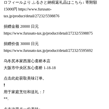
ロフィールより ふるさと納税返礼品はこちら↓ 寄附額
15000円
https://www.furusato-
tax.jp/product/detail/27232/5598876
捐赠金额 20000 日元
https://www.furusato-tax.jp/product/detail/27232/5598875
捐赠价值 30000 日元
https://www.furusato-tax.jp/product/detail/27232/5595692
乌冬尻本家西屋心斋桥本店
大阪市中央区东心斋桥 1-18-18
点击此处获取美味订单。
❗️
用于家庭烹饪和送礼：⤴️
**.