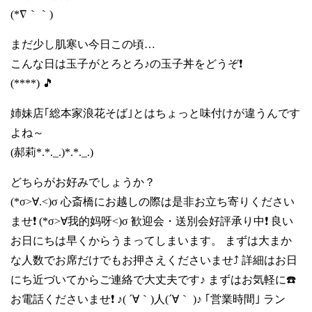
(*∇｀｀)
まだ少し肌寒い今日この頃…
こんな日は玉子がとろとろ♪の玉子丼をどうぞ❗
(****) 🎵
姉妹店｢総本家浪花そば｣とはちょっと味付けが違うんです
よね～
(郝莉*.*._.)*.*._.)
どちらがお好みでしょうか？
(*σ>∀.<)σ 心斎橋にお越しの際は是非お立ち寄りください
ませ❗ (*σ>∀我的妈呀<)σ 歓迎会・送別会好評承り中❗ 良い
お日にちは早くからうまってしまいます。 まずは大まか
な人数でお席だけでもお押さえくださいませ⤴️ 詳細はお日
にち近づいてからご連絡で大丈夫です♪ まずはお気軽に☎️
お電話くださいませ❗ ♪( ´∀｀)人(´∀｀ )♪ ｢営業時間｣ ラン