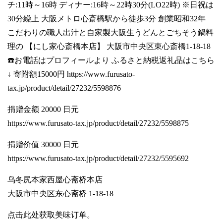
チ:11時～16時 ディナー:16時～22時30分(LO22時) ※日祝は
30分繰上 大阪メトロ心斎橋駅から徒歩3分 創業昭和32年
こだわりの職人出汁と自家製大阪生うどんとごちそう鍋料
理の 【にし家心斎橋本店】 大阪市中央区東心斎橋1-18-18
☎️お電話はプロフィールより ふるさと納税返礼品はこちら
↓ 寄附額15000円
https://www.furusato-
tax.jp/product/detail/27232/5598876
捐赠金额 20000 日元
https://www.furusato-tax.jp/product/detail/27232/5598875
捐赠价值 30000 日元
https://www.furusato-tax.jp/product/detail/27232/5595692
乌冬尻本家西屋心斋桥本店
大阪市中央区东心斋桥 1-18-18
点击此处获取美味订单。