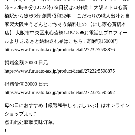
時～22時30分(LO22時) ※日祝は30分繰上 大阪メトロ心斎
橋駅から徒歩3分 創業昭和32年 こだわりの職人出汁と自
家製大阪生うどんとごちそう鍋料理の 【にし家心斎橋本
店】 大阪市中央区東心斎橋1-18-18 ☎️お電話はプロフィー
ルより ふるさと納税返礼品はこちら↓ 寄附額15000円
https://www.furusato-tax.jp/product/detail/27232/5598876
捐赠金额 20000 日元
https://www.furusato-tax.jp/product/detail/27232/5598875
捐赠价值 30000 日元
https://www.furusato-tax.jp/product/detail/27232/5595692
母の日におすすめ【厳選和牛しゃぶしゃぶ】はオンライン
ショップより⤴️
点击此处获取美味订单。
❗️