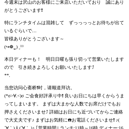
今週末は沢山のお客様にご来店いただいており 誠にあり
がとうございます❗
特にランチタイムは混雑して ずっっっっとお待ちが出て
いるぐらいで…
皆様ありがとうございます～
(↪❁ˬ͈͈ˬ) ˬ⁾⁾⁾
本日ディナーも！ 明日日曜も張り切って営業いたします
ので 引き続きよろしくお願いいたします⤴️
**.
当您访问心斋桥❗时，请顺道拜访。
(*σ>∀.<)σ ご会食好評承り中❗ 良いお日にちは早くからうま
ってしまいます。 まずは大まかな人数でお席だけでもお
押さえくださいませ⤴️ 詳細はお日にち近づいてからご連絡
で大丈夫です♪ まずはお気軽に☎️お電話くださいませ❗ ♪(
´∀｀)人(´∀｀ )♪ ｢営業時間｣ ランチ:11時～16時 ディナー:16