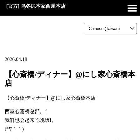
[官方] 乌冬尻本家西屋本店
2026.04.18
【心斎橋/ディナー】@にし家心斎橋本
店
【心斎橋/ディナー】@にし家心斎橋本店
西屋心斋桥总部。⤴️
我们也会起来吃晚饭❗。
(*∇｀｀)