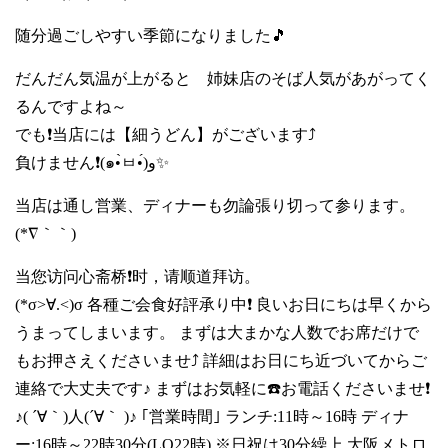
随分過ごしやすい季節になりました🎵
だんだん気温が上がると 姉妹店のそば人気があがってく
るんですよね～
でも❗当店には【細うどん】がございます⤴️
負けません❗(๑•̀ㅂ•́)و✨
当店は通し営業、ディナーも勿論張り切って参ります。
(*∇｀｀)
当您访问心斋桥❗时，请顺道拜访。
(*σ>∀.<)σ 各種ご会食好評承り中❗ 良いお日にちは早くから
うまってしまいます。 まずは大まかな人数でお席だけで
もお押さえくださいませ⤴️ 詳細はお日にち近づいてからご
連絡で大丈夫です♪ まずはお気軽に☎️お電話くださいませ❗
♪( ´∀｀)人(´∀｀ )♪ ｢営業時間｣ ランチ:11時～16時 ディナ
ー:16時～22時30分(LO22時) ※日祝は30分繰上 大阪メトロ