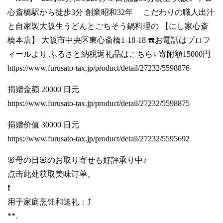
心斎橋駅から徒歩3分 創業昭和32年 こだわりの職人出汁
と自家製大阪生うどんとごちそう鍋料理の 【にし家心斎
橋本店】 大阪市中央区東心斎橋1-18-18 ☎️お電話はプロフ
ィールより ふるさと納税返礼品はこちら↓ 寄附額15000円
https://www.furusato-tax.jp/product/detail/27232/5598876
捐赠金额 20000 日元
https://www.furusato-tax.jp/product/detail/27232/5598875
捐赠价值 30000 日元
https://www.furusato-tax.jp/product/detail/27232/5595692
🌸母の日🌸のお取り寄せも好評承り中♪
点击此处获取美味订单。
❗️
用于家庭烹饪和送礼：⤴️
**.