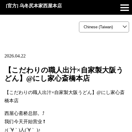
[官方] 乌冬尻本家西屋本店
2026.04.22
【こだわりの職人出汁×自家製大阪う
どん】@にし家心斎橋本店
【こだわりの職人出汁×自家製大阪うどん】@にし家心斎
橋本店
西屋心斋桥总部。⤴️
我们今天开始营业 ❗
♪( ´∀｀)人(´∀｀ )♪