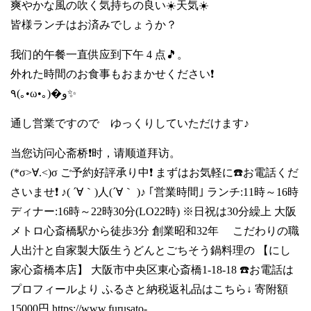
爽やかな風の吹く気持ちの良い☀️天気☀️
皆様ランチはお済みでしょうか？
我们的午餐一直供应到下午 4 点🎵。
外れた時間のお食事もおまかせください❗
٩(｡•ω•｡)�و✨
通し営業ですので ゆっくりしていただけます♪
当您访问心斋桥❗时，请顺道拜访。
(*σ>∀.<)σ ご予約好評承り中❗ まずはお気軽に☎️お電話くだ
さいませ❗ ♪( ´∀｀)人(´∀｀ )♪ ｢営業時間｣ ランチ:11時～16時
ディナー:16時～22時30分(LO22時) ※日祝は30分繰上 大阪
メトロ心斎橋駅から徒歩3分 創業昭和32年 こだわりの職
人出汁と自家製大阪生うどんとごちそう鍋料理の 【にし
家心斎橋本店】 大阪市中央区東心斎橋1-18-18 ☎️お電話は
プロフィールより ふるさと納税返礼品はこちら↓ 寄附額
15000円
https://www.furusato-