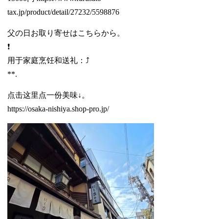
tax.jp/product/detail/27232/5598876
父の日お取り寄せはこちらから。
❗️
用于家庭烹饪和送礼：⤴️
**.
点击这里点一份美味↓。
https://osaka-nishiya.shop-pro.jp/