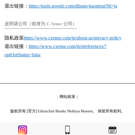
退出链接：
https://tools.google.com/dlpage/gaoptout?hl=ja
皮阿诺公司（前身为 C-Sense 公司）
隐私政策
https://www.cxense.com/jp/about-us/privacy-policy
退出链接：
https://www.cxense.com/jp/preferences/?
optOutStatus=false
网站政策
版权所有 [官方] Udonchiri Honke Nishiya Honten。 保留所有权利。